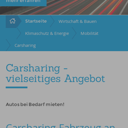
mehr erfahren
Startseite
Wirtschaft & Bauen
Klimaschutz & Energie
Mobilität
Carsharing
Carsharing -
vielseitiges Angebot
Autos bei Bedarf mieten!
Carsharing-Fahrzeug an