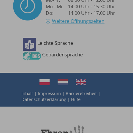
Mo - Mi:
14.00 Uhr - 15.30 Uhr
Do:
14.00 Uhr - 17.00 Uhr
Weitere Öffnungszeiten
Leichte Sprache
Barrierefreiheit
Gebärdensprache
Inhalt
|
Impressum
|
Barrierefreiheit
|
Datenschutzerklärung
|
Hilfe