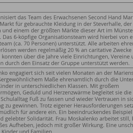
ganisiert das Team des Erwachsenen Second Hand Mar
 Markt für gebrauchte Kleidung in der Steverhalle, der
n und einem der größten Märkte dieser Art im Münste
t. Das 6-köpfige Organisationsteam wird hierbei von 
team (ca. 70 Personen) unterstützt. Alle arbeiten ehr
rlösen werden regelmäßig 20 % an caritative Zwecke
 konnten über die Jahre viele Einrichtungen, Vereine
n durch den Einsatz der Gruppe unterstützt werden.
ko engagiert sich seit vielen Monaten an der Marien
ßergewöhnlichem Maße ehrenamtlich durch die Unter
Kinder in unterschiedlichen Klassen. Mit großem
rmögen, Geduld und Herzenzwärme begleitet sie die 
Schulalltag Fuß zu fassen und wieder Vertrauen in si
 zu gewinnen. Trotz eigener Herausforderungen setzt 
müdlich für andere ein. Ein beeindruckendes Beispie
d gelebter Solidarität. Frau Moskalenko arbeitet still
es Aufheben, jedoch mit großer Wirkung. Eine unsch
, Kinder und Familien.