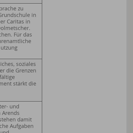
prache zu
 Grundschule in
er Caritas in
 Dolmetscher.
chen. Für das
hrenamtliche
Nutzung
iches, soziales
er die Grenzen
fältige
ment stärkt die
ter- und
n Arends
 stehen damit
liche Aufgaben
 und