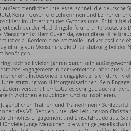
außerordentlichen Interesse, schnell die deutsche S
stützt Kenan Güven die Lehrerinnen und Lehrer einer
spitiert im Unterricht des Gymnasiums. Er hilft bei d
ert sich bei der Flüchtlingshilfe und unterstützt als
re Menschen ist Herr Güven da, wenn diese Hilfe brau
m ist er außerdem eine wertvolle und verlässliche e
 Begleitung von Menschen, die Unterstützung bei der 
te benötigen.
ringt sich seit vielen Jahren durch sein außergewöhnl
gestelltes Engagement in der Gemeinde, aber auch üb
ndener ein. Insbesondere engagiert er sich durch viel
ur Unterstützung von Hilfsorganisationen. Sein Engage
 Zudem versteht Herr Lotto es sehr gut, auch andere
rte in Aktionen einzubinden und zu inspirieren.
jugendlichen Trainer- und Trainerinnen / Schiedsrich
rinnen des VfL Senden unter der Leitung von Christia
 durch hohes Engagement und Einsatzfreude aus. Sie
d für viele junge Menschen, die wichtige gesellschaft
d durch ihren Einsatz wiederum Vorbild für Kinder