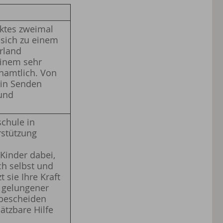
ktes zweimal
 sich zu einem
rland
einem sehr
enamtlich. Von
 in Senden
 und
schule in
stützung
Kinder dabei,
ch selbst und
sie Ihre Kraft
l gelungener
, bescheiden
ätzbare Hilfe