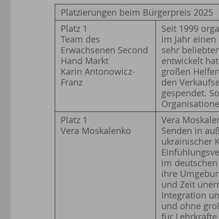
Platzierungen beim Bürgerpreis 2025
Platz 1
Seit 1999 or
Team des
im Jahr einen
Erwachsenen Second
sehr beliebte
Hand Markt
entwickelt ha
Karin Antonowicz-
großen Helfer
Franz
den Verkaufse
gespendet. So
Organisatione
Platz 1
Vera Moskalen
Vera Moskalenko
Senden in au
ukrainischer 
Einfühlungsve
im deutschen 
ihre Umgebung
und Zeit uner
Integration un
und ohne groß
für Lehrkräfte