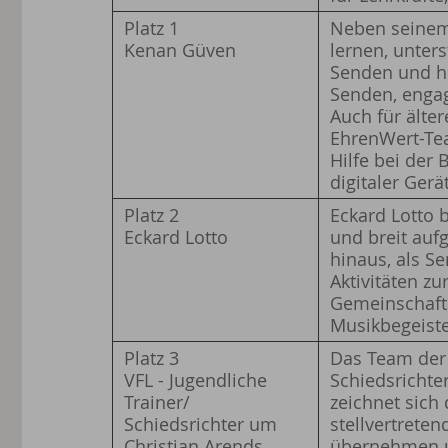
Platz 1
Neben seinem 
Kenan Güven
lernen, unter
Senden und ho
Senden, engagi
Auch für älte
EhrenWert-Tea
Hilfe bei der
digitaler Gerä
Platz 2
Eckard Lotto b
Eckard Lotto
und breit auf
hinaus, als Se
Aktivitäten z
Gemeinschaft.
Musikbegeiste
Platz 3
Das Team der 
VFL - Jugendliche
Schiedsrichte
Trainer/
zeichnet sich
Schiedsrichter um
stellvertreten
Christian Arends
übernehmen un