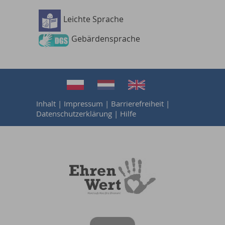
Leichte Sprache
Barrierefreiheit
Gebärdensprache
Inhalt
|
Impressum
|
Barrierefreiheit
|
Datenschutzerklärung
|
Hilfe