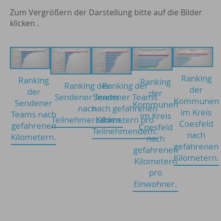
Zum Vergrößern der Darstellung bitte auf die Bilder
klicken .
Ranking
Ranking
Ranking
Ranking der
Ranking der
der
der
der
Sendener Teams
Sendener Teams
Kommunen
Sendener
Kommunen
nach
nach gefahrenen
im Kreis
Teams nach
im Kreis
Teilnehmerzahlen.
Kilometern pro
Coesfeld
gefahrenen
Coesfeld
Teilnehmendem.
nach
Kilometern.
nach
gefahrenen
gefahrenen
Kilometern.
Kilometern
pro
Einwohner.