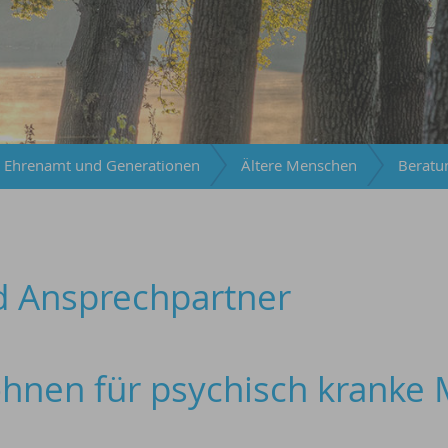
Ehrenamt und Generationen
Ältere Menschen
Beratu
d Ansprechpartner
ohnen für psychisch kranke