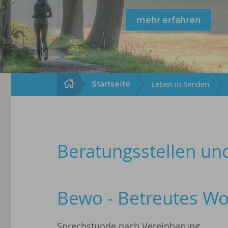
mehr erfahren
Startseite
Leben in Senden
Beratungsstellen un
Bewo - Betreutes W
Sprechstunde nach Vereinbarung