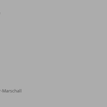
e
r-Marschall