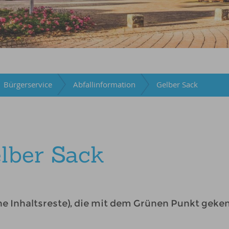
Bürgerservice
Abfallinformation
Gelber Sack
lber Sack
e Inhaltsreste), die mit dem Grünen Punkt geke