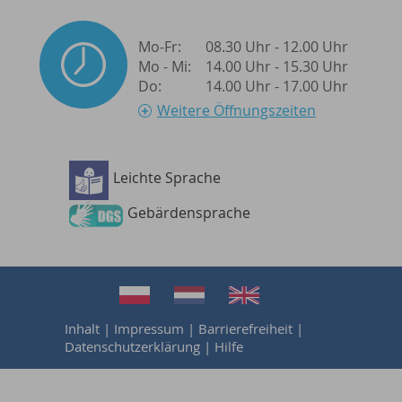
Mo-Fr:
08.30 Uhr - 12.00 Uhr
Mo - Mi:
14.00 Uhr - 15.30 Uhr
Do:
14.00 Uhr - 17.00 Uhr
Weitere Öffnungszeiten
Leichte Sprache
Barrierefreiheit
Gebärdensprache
Inhalt
|
Impressum
|
Barrierefreiheit
|
Datenschutzerklärung
|
Hilfe