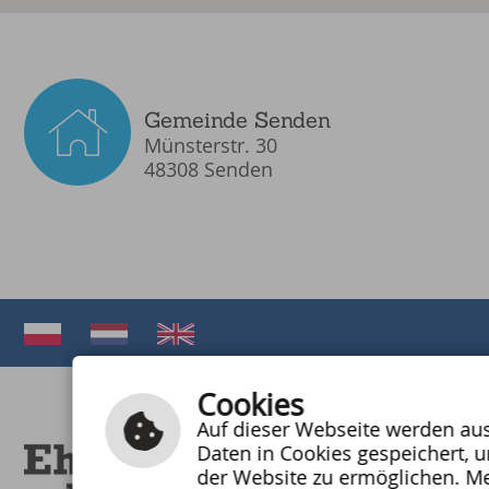
Gemeinde Senden
Münsterstr. 30
48308 Senden
Cookies
Auf dieser Webseite werden auss
Daten in Cookies gespeichert, 
rev
der Website zu ermöglichen. Me