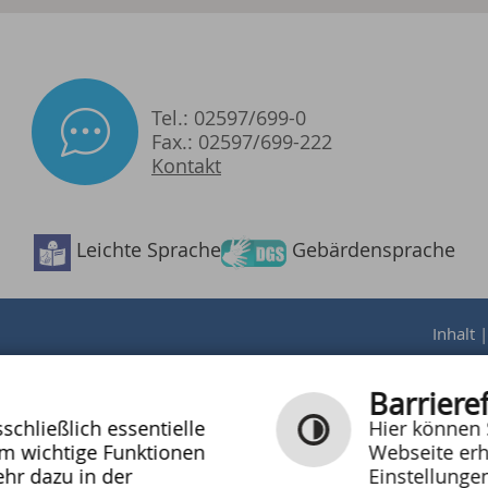
Tel.: 02597/699-0
Fax.: 02597/699-222
Kontakt
Barrierefreiheit
Leichte Sprache
Gebärdensprache
Inhalt
Barrieref
chließlich essentielle
Hier können 
um wichtige Funktionen
Webseite erh
hr dazu in der
Einstellunge