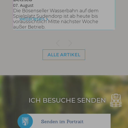
07
.
August
Die Bösenseller Wasserbahn auf dem
Spielplatz Sudendorp ist ab heute bis
weiterlesen
voraussichtlich Mitte nächster Woche
außer Betrieb.
ALLE ARTIKEL
ICH BESUCHE SENDEN
Senden im Portrait