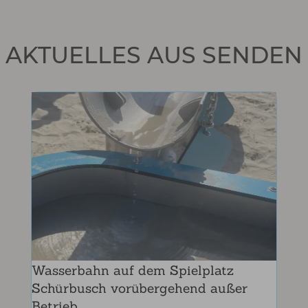
AKTUELLES AUS SENDEN
S
W
0
„
d
J
S
Wasserbahn auf dem Spielplatz
Schürbusch vorübergehend außer
Betrieb