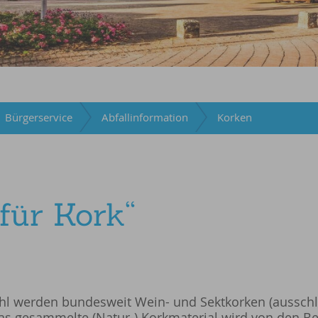
Bürgerservice
Abfallinformation
Korken
für Kork“
ehl werden bundesweit Wein- und Sektkorken (aussch
Das gesammelte (Natur-) Korkmaterial wird von den 